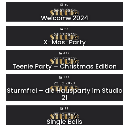
50
06.01.2024
Welcome 2024
25
24.12.2023
X-Mas-Party
417
22.12.2023
Teenie Party – Christmas Edition
111
22.12.2023
Sturmfrei – die Hausparty im Studio
21
33
02.12.2023
Single Bells