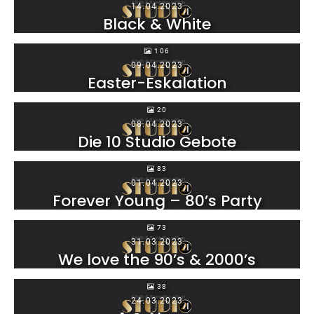
14.04.2023
Black & White
106
09.04.2023
Easter-Eskalation
20
08.04.2023
Die 10 Studio Gebote
83
01.04.2023
Forever Young – 80’s Party
73
31.03.2023
We love the 90’s & 2000’s
38
24.03.2023