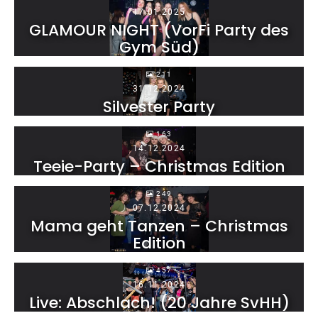
17.01.2025
GLAMOUR NIGHT (VorFi Party des
Gym Süd)
211
31.12.2024
Silvester Party
163
14.12.2024
Teeie-Party – Christmas Edition
249
07.12.2024
Mama geht Tanzen – Christmas
Edition
457
16.11.2024
Live: Abschlach! (20 Jahre SvHH)