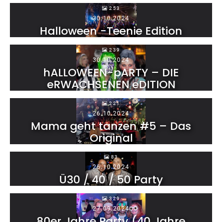
253
30.10.2024
Halloween -Teenie Edition
239
30.10.2024
hALLOWEEN-pARTY – DIE
eRWACHSENEN eDITION
221
26.10.2024
Mama geht tanzen #5 – Das
Original
83
26.10.2024
Ü30 / 40 / 50 Party
329
27.09.2024
80er Jahre Party (40 Jahre