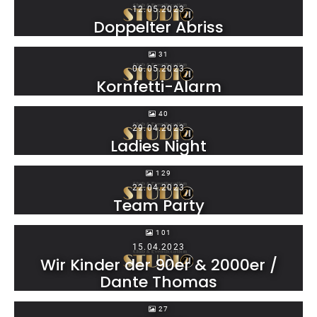
12.05.2023
Doppelter Abriss
31
06.05.2023
Kornfetti-Alarm
40
29.04.2023
Ladies Night
129
22.04.2023
Team Party
101
15.04.2023
Wir Kinder der 90er & 2000er /
Dante Thomas
27