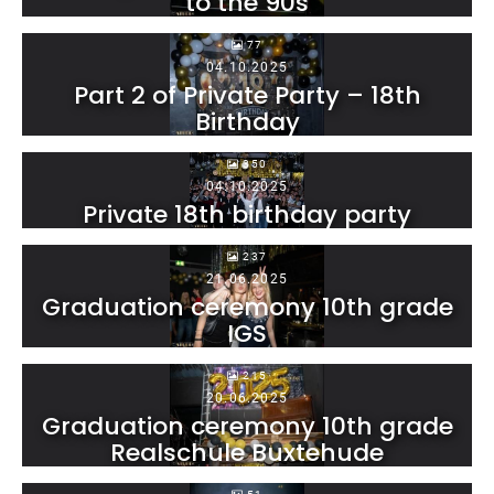
to the 90s
77
04.10.2025
Part 2 of Private Party – 18th
Birthday
350
04.10.2025
Private 18th birthday party
237
21.06.2025
Graduation ceremony 10th grade
IGS
215
20.06.2025
Graduation ceremony 10th grade
Realschule Buxtehude