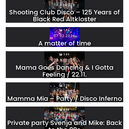
14.03.2026
Shooting Club Disco – 125 Years of
Black Red Altkloster
154
07.02.2026
A matter of time
386
22.11.2025
Mama Goes Dancing & I Gotta
Feeling / 22.11.
529
07.11.2025
Mamma Mia – Party / Disco Inferno
450
24.10.2025
Private party Svenja and Mike: Back