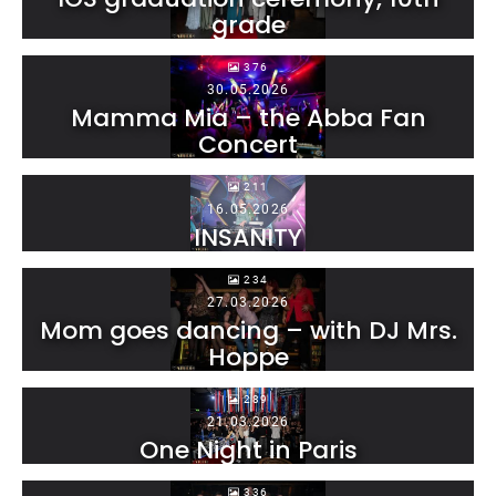
grade
376
30.05.2026
Mamma Mia – the Abba Fan
Concert
211
16.05.2026
INSANITY
234
27.03.2026
Mom goes dancing – with DJ Mrs.
Hoppe
289
21.03.2026
One Night in Paris
336