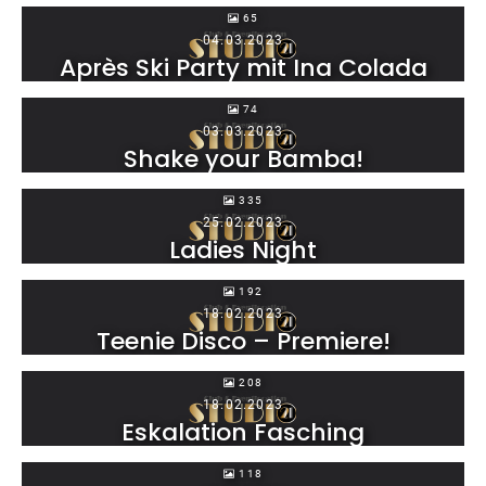
65
04.03.2023
Après Ski Party mit Ina Colada
74
03.03.2023
Shake your Bamba!
335
25.02.2023
Ladies Night
192
18.02.2023
Teenie Disco – Premiere!
208
18.02.2023
Eskalation Fasching
118