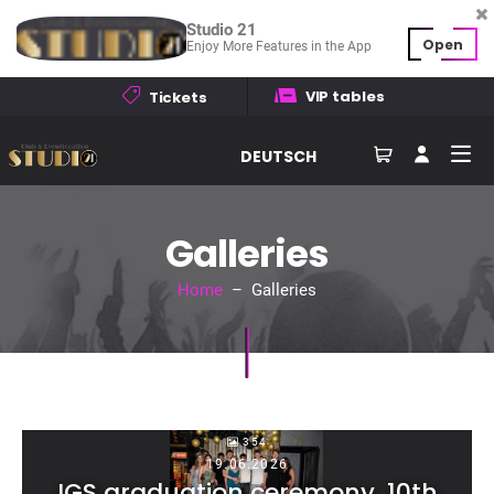
Studio 21
Open
Enjoy More Features in the App
VIP tables
Tickets
DEUTSCH
Galleries
Home
– Galleries
354
19.06.2026
IGS graduation ceremony, 10th