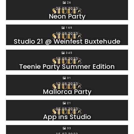
26
25.08.2023
Neon Party
169
19.08.2023
Studio 21 @ Weinfest Buxtehude
345
15.08.2023
Teenie Party Summer Edition
31
12.08.2023
Mallorca Party
21
05.08.2023
App ins Studio
33