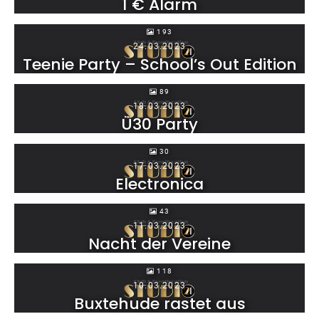
1 € Alarm
193
24.03.2023
Teenie Party – School’s Out Edition
89
18.03.2023
Ü30 Party
30
17.03.2023
Electronica
43
11.03.2023
Nacht der Vereine
118
10.03.2023
Buxtehude rastet aus