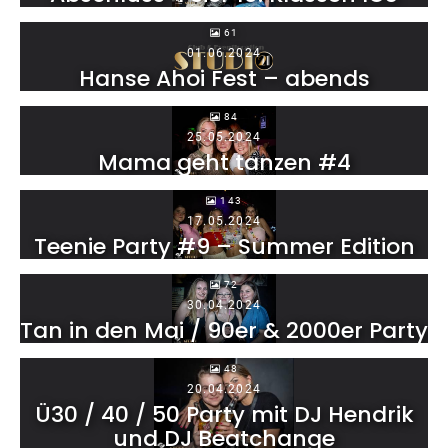
61
01.06.2024
Hanse Ahoi Fest – abends
84
25.05.2024
Mama geht tanzen #4
143
17.05.2024
Teenie Party #9 – Summer Edition
72
30.04.2024
Tan in den Mai / 90er & 2000er Party
48
20.04.2024
Ü30 / 40 / 50 Party mit DJ Hendrik
und DJ Beatchange