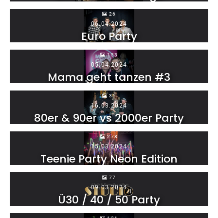
26
06.04.2024
Euro Party
153
05.04.2024
Mama geht tanzen #3
31
16.03.2024
80er & 90er vs 2000er Party
278
15.03.2024
Teenie Party Neon Edition
77
09.03.2024
Ü30 / 40 / 50 Party