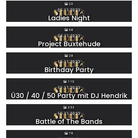
20
25.11.2023
Ladies Night
68
24.11.2023
Project Buxtehude
28
18.11.2023
Birthday Party
110
11.11.2023
Ü30 / 40 / 50 Party mit DJ Hendrik
353
10.11.2023
Battle of The Bands
78