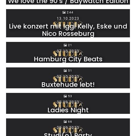
We love the 90’s / Baywatch Edition
244
13.10.2023
Live konzert mit Iggi Kelly, Eske und
Nico Rosseburg
21
07.10.2023
Hamburg City Beats
51
02.10.2023
Buxtehude lebt!
53
30.09.2023
Ladies Night
66
29.09.2023
Studi(o) Party