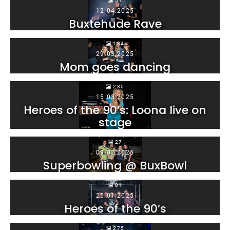
51
12.04.2025
Buxtehude Rave
184
29.03.2025
Mom goes dancing
285
15.03.2025
Heroes of the 90’s: Loona live on
stage
27
09.02.2025
Superbowling @ BuxBowl
81
25.01.2025
Heroes of the 90’s
275