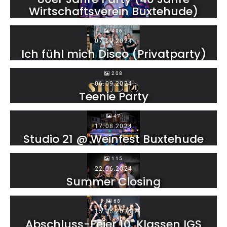
Wirtschaftsverein Buxtehude)
406
07.09.2024
Ich fühl mich Disco (Privatparty)
208
06.09.2024
Teenie Party
47
17.08.2024
Studio 21 @ Weinfest Buxtehude
115
22.06.2024
Summer Closing
68
15.06.2024
Abschluss-Feier 10. Klassen IGS