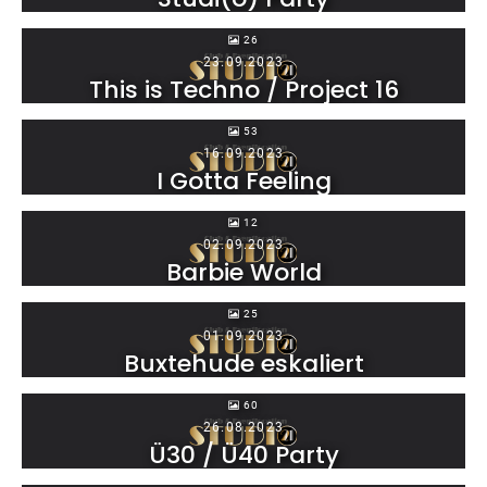
26
23.09.2023
This is Techno / Project 16
53
16.09.2023
I Gotta Feeling
12
02.09.2023
Barbie World
25
01.09.2023
Buxtehude eskaliert
60
26.08.2023
Ü30 / Ü40 Party