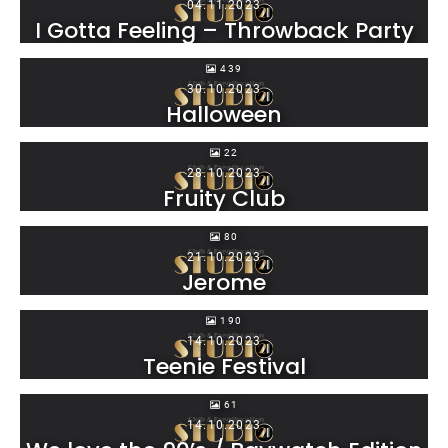
04.11.2023
I Gotta Feeling – Throwback Party
439
30.10.2023
Halloween
22
28.10.2023
Fruity Club
80
21.10.2023
Jerome
190
14.10.2023
Teenie Festival
61
14.10.2023