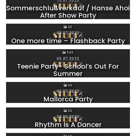
15.07.2023
Sommerschlußverkauf / Hanse Ahoi
After Show Party
30
08.07.2023
One more time – Flashback Party
343
05.07.2023
Teenie Party- School’s Out For
Summer
43
01.07.2023
Mallorca Party
22
24.06.2023
Rhythm Is A Dancer