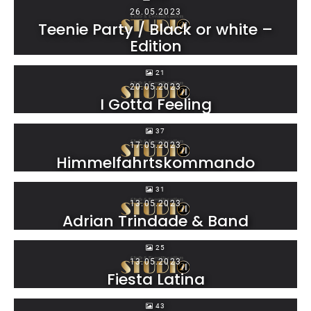
26.05.2023
Teenie Party / Black or white –
Edition
21
20.05.2023
I Gotta Feeling
37
17.05.2023
Himmelfahrtskommando
31
13.05.2023
Adrian Trindade & Band
25
13.05.2023
Fiesta Latina
43