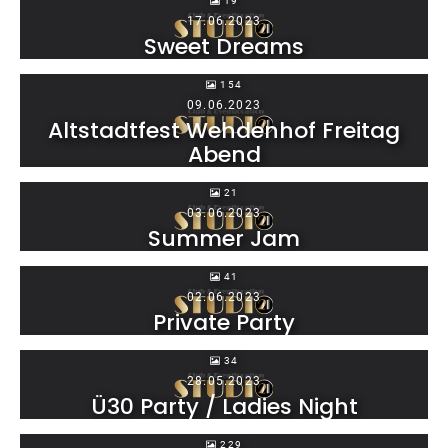
19
17.06.2023
Sweet Dreams
154
09.06.2023
Altstadtfest Wehdenhof Freitag
Abend
21
03.06.2023
Summer Jam
41
02.06.2023
Private Party
34
28.05.2023
Ü30 Party / Ladies Night
229