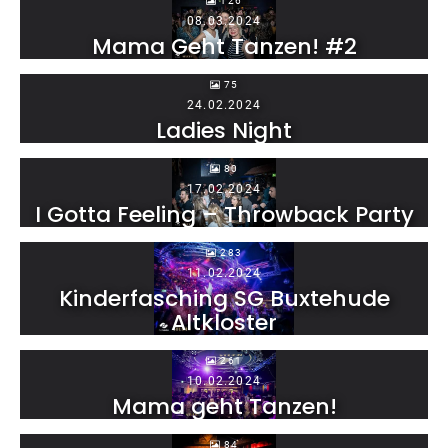
126
08.03.2024
Mama Geht Tanzen! #2
75
24.02.2024
Ladies Night
80
17.02.2024
I Gotta Feeling – Throwback Party
283
11.02.2024
Kinderfasching SG Buxtehude
Altkloster
261
10.02.2024
Mama geht Tanzen!
84