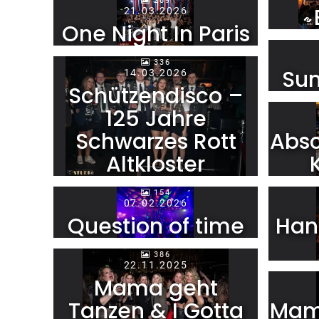
289
21.03.2026
One Night In Paris
336
Su
14.03.2026
Schützendisco –
125 Jahre
Schwarzes Rott
Absc
Altkloster
154
07.02.2026
Question of time
Han
386
22.11.2025
Mama geht
Tanzen & I Gotta
Mam