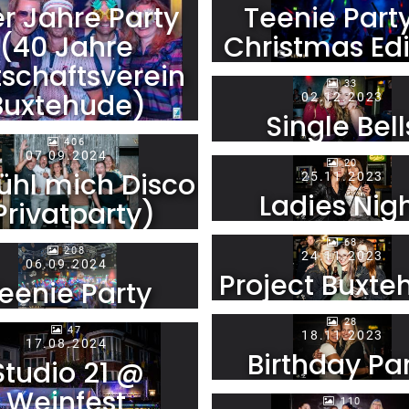
r Jahre Party
Teenie Part
(40 Jahre
Christmas Edi
tschaftsverein
33
Buxtehude)
02.12.2023
Single Bell
406
07.09.2024
20
fühl mich Disco
25.11.2023
Ladies Nig
Privatparty)
68
208
24.11.2023
06.09.2024
Project Buxte
eenie Party
28
47
18.11.2023
17.08.2024
Birthday Pa
Studio 21 @
Weinfest
110