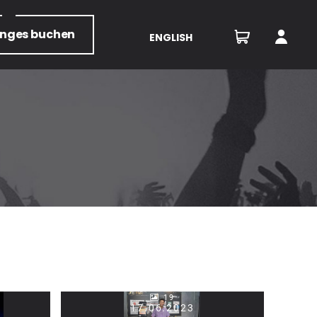
unges
buchen
ENGLISH
19
17.06.2023