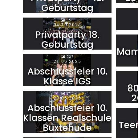
Geburtstag
350
04.10.2025
Privatparty 18.
Geburtstag
Mam
237
21.06.2025
Abschlussfeier 10.
Klasse IGS
80
215
2
20.06.2025
Abschlussfeier 10.
Klassen Realschule
Tee
Buxtehude