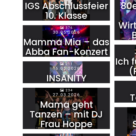
IGS Abschlussfeier
80e
10. Klasse
Wir
376
30.05.2026
Mamma Mia – das
Abba Fan-Konzert
Ich 
211
(
16.05.2026
INSANITY
234
T
27.03.2026
Mama geht
Tanzen – mit DJ
Frau Hoppe