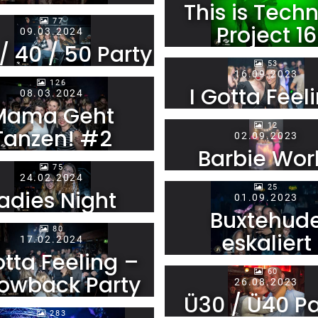
This is Techn
77
Project 16
09.03.2024
/ 40 / 50 Party
53
16.09.2023
126
I Gotta Feel
08.03.2024
Mama Geht
12
Tanzen! #2
02.09.2023
Barbie Wor
75
24.02.2024
25
adies Night
01.09.2023
Buxtehud
80
eskaliert
17.02.2024
otta Feeling –
60
owback Party
26.08.2023
Ü30 / Ü40 Pa
283