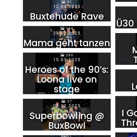
51
12.04.2025
Buxtehude Rave
Ü30 
184
29.03.2025
Mama geht tanzen
285
15.03.2025
Heroes of the 90’s:
Loona live on
L
stage
27
09.02.2025
I G
Superbowling @
Thr
BuxBowl