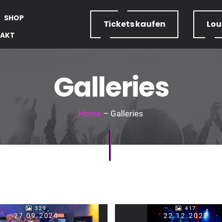
SHOP
Tickets
kaufen
Lo
AKT
Galleries
Home
– Galleries
329
417
27.09.2024
22.12.2023