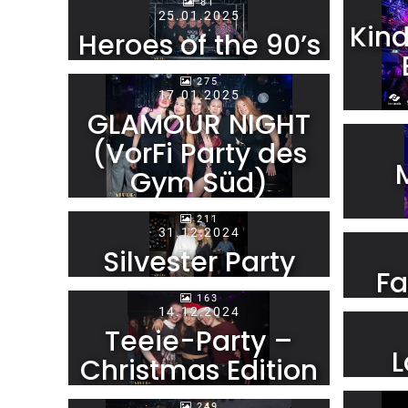
81
25.01.2025
Kin
Heroes of the 90’s
275
17.01.2025
GLAMOUR NIGHT
(VorFi Party des
Gym Süd)
211
31.12.2024
Silvester Party
Fa
163
14.12.2024
Teeie-Party –
L
Christmas Edition
249