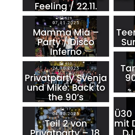
Feeling / 22.11.
529
07.11.2025
Mamma Mia –
Tee
Party / Disco
Su
Inferno
450
Tan
24.10.2025
Privatparty Svenja
90
und Mike: Back to
the 90’s
77
Ü30 
04.10.2025
Teil 2 von
mit 
Privatparty – 18.
DJ