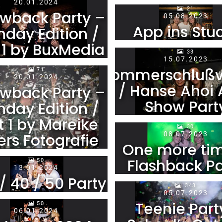
20.01.2024
21
wback Party –
05.08.2023
App ins Stu
thday Edition /
 1 by BuxMedia
33
15.07.2023
Sommerschlußv
71
20.01.2024
/ Hanse Ahoi 
wback Party –
Show Part
thday Edition /
t 1 by Mareike
30
08.07.2023
ers Fotografie
One more ti
Flashback Pa
50
13.01.2024
/ 40 / 50 Party
343
05.07.2023
Teenie Part
50
06.01.2024