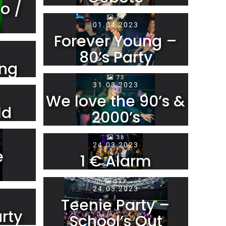
o /
83
01.04.2023
Forever Young –
80’s Party
ing
73
31.03.2023
We love the 90’s &
ld
2000’s
38
24.03.2023
e
1 € Alarm
193
24.03.2023
Teenie Party –
rty
School’s Out