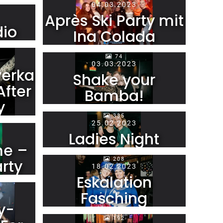
04.03.2023
Après Ski Party mit
dio
Ina Colada
74
03.03.2023
erkauf
Shake your
After
Bamba!
y
335
25.02.2023
Ladies Night
me –
208
rty
18.02.2023
Eskalation
Fasching
y-
192