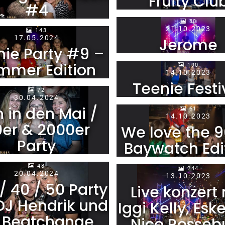
Fruity Clu
#4
80
21.10.2023
143
17.05.2024
Jerome
nie Party #9 –
mmer Edition
190
14.10.2023
Teenie Festi
72
30.04.2024
 in den Mai /
61
14.10.2023
er & 2000er
We love the 9
Party
Baywatch Edi
48
244
20.04.2024
13.10.2023
/ 40 / 50 Party
Live konzert 
DJ Hendrik und
Iggi Kelly, Esk
 Beatchange
Nico Rosseb