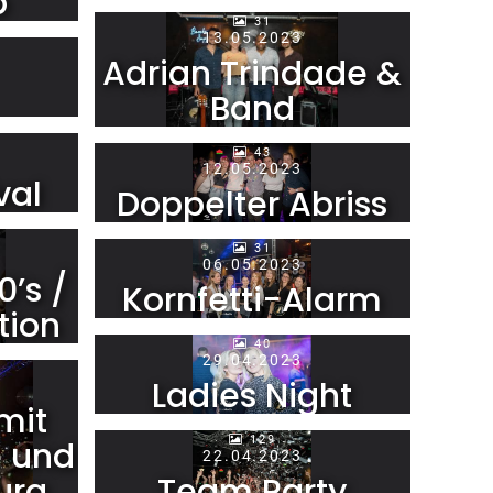
b
31
13.05.2023
Adrian Trindade &
Band
43
12.05.2023
val
Doppelter Abriss
31
06.05.2023
0’s /
Kornfetti-Alarm
tion
40
29.04.2023
Ladies Night
mit
129
e und
22.04.2023
urg
Team Party