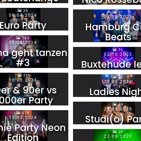
26
21
06.04.2024
07.10.2023
Euro Party
Hamburg Ci
Beats
153
05.04.2024
a geht tanzen
51
02.10.2023
#3
Buxtehude le
31
53
16.03.2024
30.09.2023
er & 90er vs
Ladies Nig
000er Party
66
29.09.2023
278
Studi(o) Pa
15.03.2024
nie Party Neon
26
Edition
23.09.2023