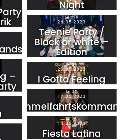
Night
Party
229
rik
26.05.2023
Teenie Party /
Black or white –
Bands
Edition
21
20.05.2023
g –
I Gotta Feeling
arty
37
17.05.2023
Himmelfahrtskommando
n
25
13.05.2023
Fiesta Latina