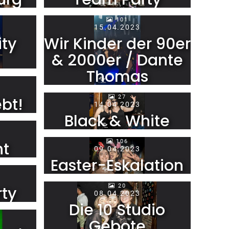
101
15.04.2023
ty
Wir Kinder der 90er
& 2000er / Dante
Thomas
27
bt!
14.04.2023
Black & White
106
ht
09.04.2023
Easter-Eskalation
20
rty
08.04.2023
Die 10 Studio
Gebote