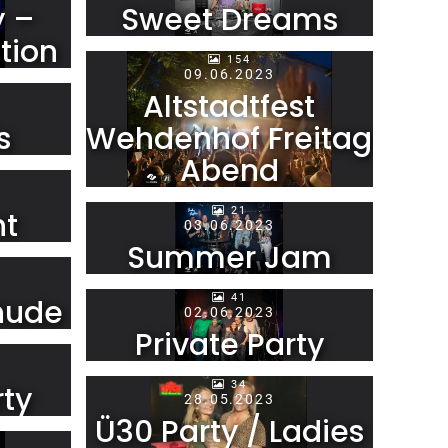
y –
Sweet Dreams
tion
154
09.06.2023
Altstadtfest
s
Wehdenhof Freitag
Abend
21
ht
03.06.2023
Summer Jam
41
hude
02.06.2023
Private Party
34
rty
28.05.2023
Ü30 Party / Ladies