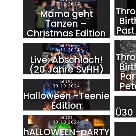
07.12.2024
Thro
Mama geht
Bir
Tanzen –
Part
Christmas Edition
457
16.11.2024
Thro
Live: Abschlach!
Bir
(20 Jahre SvHH)
Par
253
Pet
30.10.2024
Halloween -Teenie
Edition
Ü30 
239
30.10.2024
hALLOWEEN-pARTY