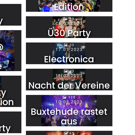
Edition
y
89
18.03.2023
Ü30 Party
@
30
17.03.2023
Electronica
e
43
11.03.2023
Nacht der Vereine
ty
118
ion
10.03.2023
Buxtehude rastet
aus
rty
65