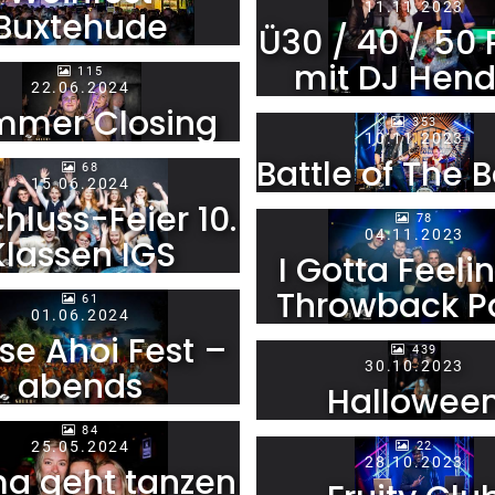
11.11.2023
Buxtehude
Ü30 / 40 / 50 
mit DJ Hend
115
22.06.2024
mmer Closing
353
10.11.2023
Battle of The 
68
15.06.2024
hluss-Feier 10.
78
04.11.2023
Klassen IGS
I Gotta Feelin
Throwback P
61
01.06.2024
se Ahoi Fest –
439
30.10.2023
abends
Hallowee
84
25.05.2024
22
28.10.2023
a geht tanzen