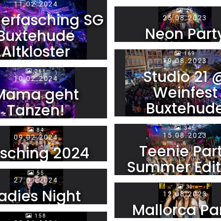
11.02.2024
26
derfasching SG
25.08.2023
Neon Part
Buxtehude
Altkloster
169
19.08.2023
Studio 21 
261
10.02.2024
Weinfest
Mama geht
Buxtehud
Tanzen!
345
84
15.08.2023
09.02.2024
Teenie Par
sching 2024
Summer Edit
55
27.01.2024
31
adies Night
12.08.2023
Mallorca Pa
158