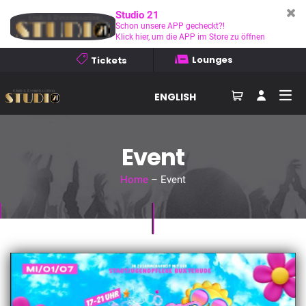
Studio 21
Schon unsere APP gecheckt?!
Klick hier, um die APP im Store zu öffnen
Lounges
Tickets
ENGLISH
Event
Home
– Event