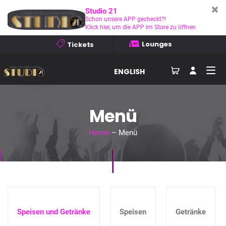
Studio 21
Schon unsere APP gecheckt?!
Klick hier, um die APP im Store zu öffnen
Lounges
Tickets
ENGLISH
Menü
Home
– Menü
Speisen und Getränke
Speisen
Getränke