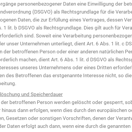
orgänge personenbezogener Daten eine Einwilligung der betro
rundverordnung (DSGVO) als Rechtsgrundlage für die Verarb
enen Daten, die zur Erfüllung eines Vertrages, dessen Vert
Abs. 1 lit. b DSGVO als Rechtsgrundlage. Dies gilt auch für V
forderlich sind. Soweit eine Verarbeitung personenbezogener
 der unser Unternehmen unterliegt, dient Art. 6 Abs. 1 lit. c 
n der betroffenen Person oder einer anderen natürlichen Pe
erlich machen, dient Art. 6 Abs. 1 lit. d DSGVO als Rechtsg
teresses unseres Unternehmens oder eines Dritten erforderl
n des Betroffenen das erstgenannte Interesse nicht, so dient
beitung.
löschung und Speicherdauer
er betroffenen Person werden gelöscht oder gesperrt, soba
 hinaus dann erfolgen, wenn dies durch den europäischen o
n, Gesetzen oder sonstigen Vorschriften, denen der Verantw
er Daten erfolgt auch dann, wenn eine durch die genannten