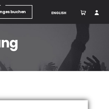
unges
buchen
ENGLISH
ung