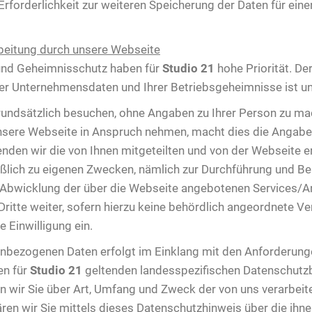
e Erforderlichkeit zur weiteren Speicherung der Daten für ei
beitung durch unsere Webseite
 und Geheimnisschutz haben für
Studio 21
hohe Priorität. De
er Unternehmensdaten und Ihrer Betriebsgeheimnisse ist un
undsätzlich besuchen, ohne Angaben zu Ihrer Person zu ma
sere Webseite in Anspruch nehmen, macht dies die Angabe
wenden wir die von Ihnen mitgeteilten und von der Webseite
ßlich zu eigenen Zwecken, nämlich zur Durchführung und Be
Abwicklung der über die Webseite angebotenen Services/An
ritte weiter, sofern hierzu keine behördlich angeordnete Ver
e Einwilligung ein.
nenbezogenen Daten erfolgt im Einklang mit den Anforderu
en für
Studio 21
geltenden landesspezifischen Datenschutz
 wir Sie über Art, Umfang und Zweck der von uns verarbei
ären wir Sie mittels dieses Datenschutzhinweis über die ihn