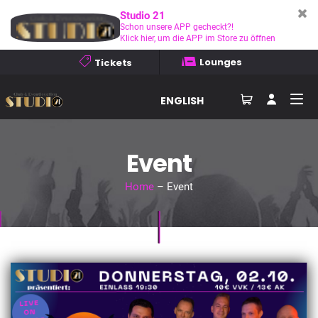
Studio 21
Schon unsere APP gecheckt?!
Klick hier, um die APP im Store zu öffnen
Lounges
Tickets
ENGLISH
Event
Home
– Event