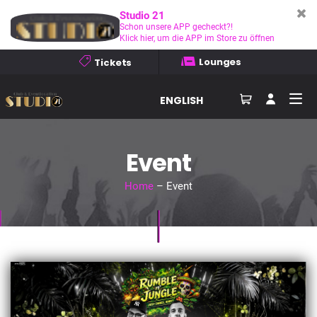
Studio 21
Schon unsere APP gecheckt?!
Klick hier, um die APP im Store zu öffnen
Lounges
Tickets
ENGLISH
Event
Home
– Event