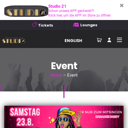
Studio 21
Schon unsere APP gecheckt?!
Klick hier, um die APP im Store zu öffnen
Lounges
Tickets
ENGLISH
Event
Home
– Event