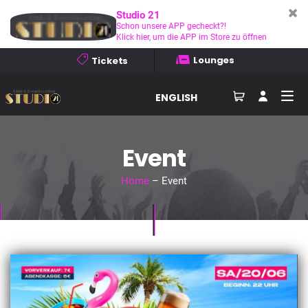
Studio 21
Schon unsere APP gecheckt?!
Klick hier, um die APP im Store zu öffnen
Lounges
Tickets
ENGLISH
Event
Home
– Event