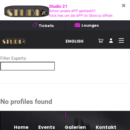
Below you will find all experts.
Studio 21
Use the following filter to show only the matching expert profiles.
Schon unsere APP gecheckt?!
Klick hier, um die APP im Store zu öffnen
Services:
Sectors:
Lounges
Tickets
ENGLISH
Filter Experts:
No profiles found
Home
Events
Galerien
Kontakt