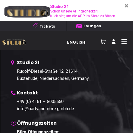
Studio 21
Schon unsere APP gecheckt?!
Home
Events
Galerien
Kontakt
Klick hier, um die APP im Store zu öffnen
Lounges
Tickets
Anfahrt
ENGLISH
Studio 21
Gallery
Rudolf-Diesel-Straße 12, 21614,
Home
– Gallery
Buxtehude, Niedersachsen, Germany
Kontakt
+49 (0) 4161 – 8005650
info@partyandmore-gmbh.de
Öffnungszeiten
Büro-Öffnungszeiten: