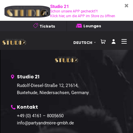
Welcome to
Guestastic Frontend App Sites
. This is your first post.
Studio 21
Edit or delete it, then start writing!
Schon unsere APP gecheckt?!
Klick hier, um die APP im Store zu öffnen
Lounges
Tickets
Home
Events
Galerien
Kontakt
Anfahrt
DEUTSCH
Studio 21
Rudolf-Diesel-Straße 12, 21614,
Buxtehude, Niedersachsen, Germany
Kontakt
+49 (0) 4161 – 8005650
info@partyandmore-gmbh.de