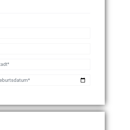
eburtsdatum*