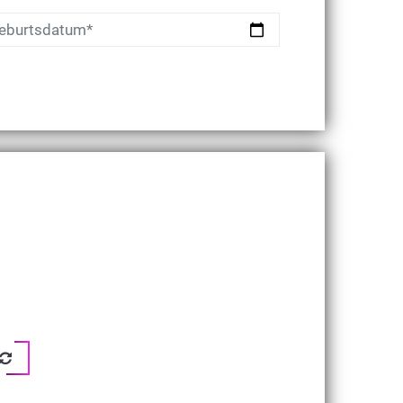
eburtsdatum*