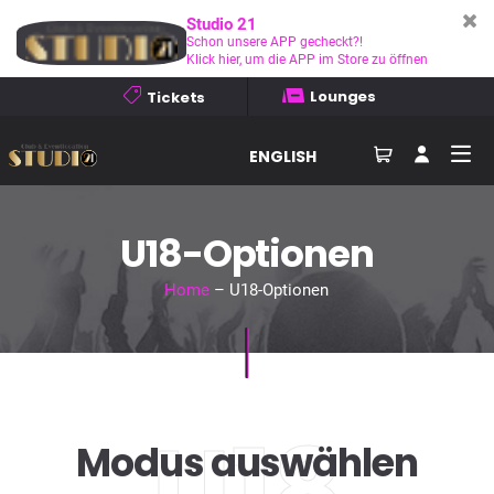
Studio 21
Schon unsere APP gecheckt?!
Klick hier, um die APP im Store zu öffnen
Lounges
Tickets
ENGLISH
U18-Optionen
Home
– U18-Optionen
U18
Modus auswählen